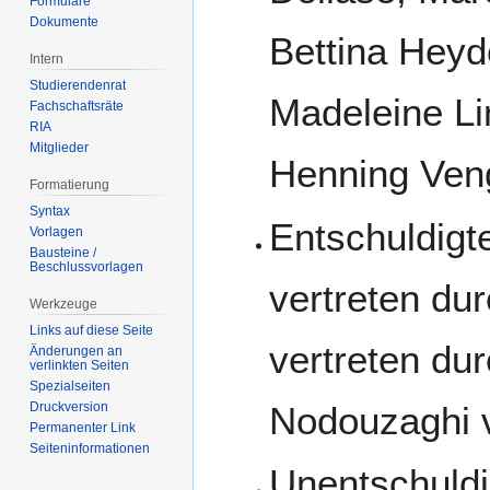
Formulare
Dokumente
Bettina Heyd
Intern
Studierendenrat
Madeleine Li
Fachschaftsräte
RIA
Mitglieder
Henning Ven
Formatierung
Syntax
Entschuldigt
Vorlagen
Bausteine /
Beschlussvorlagen
vertreten dur
Werkzeuge
Links auf diese Seite
vertreten du
Änderungen an
verlinkten Seiten
Spezialseiten
Druckversion
Nodouzaghi v
Permanenter Link
Seiten­­informationen
Unentschuldi