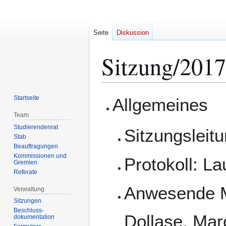
Seite
Diskussion
Sitzung/2017
Zur
Zur
Startseite
Allgemeines
Navigation
Suche
Team
springen
springen
Studierendenrat
Sitzungsleit
Stab
Beauftragungen
Kommissionen und
Protokoll: L
Gremien
Referate
Anwesende Mi
Verwaltung
Sitzungen
Beschluss-
Dollase, Mar
dokumentation