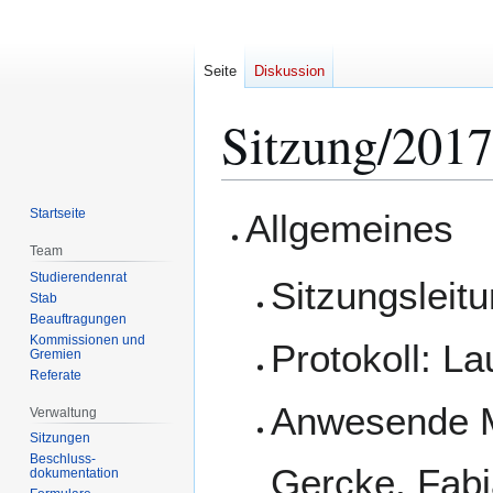
Seite
Diskussion
Sitzung/2017
Zur
Zur
Startseite
Allgemeines
Navigation
Suche
Team
springen
springen
Studierendenrat
Sitzungsleit
Stab
Beauftragungen
Kommissionen und
Protokoll: L
Gremien
Referate
Anwesende Mi
Verwaltung
Sitzungen
Beschluss-
Gercke, Fabi
dokumentation