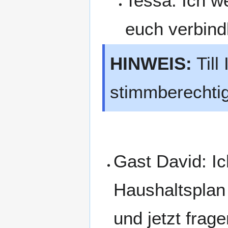
Tessa: Ich we
euch verbindl
HINWEIS:
Till
stimmberechtig
Gast David: Ic
Haushaltsplan
und jetzt frag