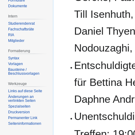
Formulare
Dokumente
Till Isenhut
Intern
Studierendenrat
Daniel Thyen
Fachschaftsräte
RIA
Mitglieder
Nodouzaghi,
Formatierung
Syntax
Entschuldigte
Vorlagen
Bausteine /
Beschlussvorlagen
für Bettina H
Werkzeuge
Links auf diese Seite
Daphne Andr
Änderungen an
verlinkten Seiten
Spezialseiten
Druckversion
Unentschuldi
Permanenter Link
Seiten­­informationen
Treffen: 19: