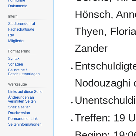
Formulare
Dokumente
Hönsch, Anne
Intern
Studierendenrat
Thyen, Flori
Fachschaftsräte
RIA
Mitglieder
Zander
Formatierung
Syntax
Entschuldigte
Vorlagen
Bausteine /
Beschlussvorlagen
Nodouzaghi d
Werkzeuge
Links auf diese Seite
Unentschuldi
Änderungen an
verlinkten Seiten
Spezialseiten
Druckversion
Treffen: 19 U
Permanenter Link
Seiten­­informationen
Beginn: 19:0