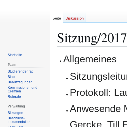
Seite
Diskussion
Sitzung/2017
Zur
Zur
Startseite
Allgemeines
Navigation
Suche
Team
springen
springen
Studierendenrat
Sitzungsleit
Stab
Beauftragungen
Kommissionen und
Protokoll: L
Gremien
Referate
Anwesende Mi
Verwaltung
Sitzungen
Beschluss-
Gercke, Till 
dokumentation