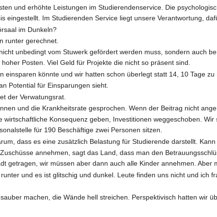
ten und erhöhte Leistungen im Studierendenservice. Die psychologisch
s eingestellt. Im Studierenden Service liegt unsere Verantwortung, dafü
Hörsaal im Dunkeln?
 runter gerechnet.
e nicht unbedingt vom Stuwerk gefördert werden muss, sondern auch be
hoher Posten. Viel Geld für Projekte die nicht so präsent sind.
n einsparen könnte und wir hatten schon überlegt statt 14, 10 Tage z
 Potential für Einsparungen sieht.
et der Verwatungsrat.
rinnen und die Krankheitsrate gesprochen. Wenn der Beitrag nicht ang
e wirtschaftliche Konsequenz geben, Investitionen weggeschoben. Wir 
rsonalstelle für 190 Beschäftige zwei Personen sitzen.
darum, dass es eine zusätzlich Belastung für Studierende darstellt. K
schüsse annehmen, sagt das Land, dass man den Betrauungsschlüssel n
dt getragen, wir müssen aber dann auch alle Kinder annehmen. Aber m
runter und es ist glitschig und dunkel. Leute finden uns nicht und ich
u sauber machen, die Wände hell streichen. Perspektivisch hatten wir 