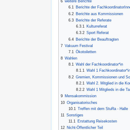
6
weitere Berichte
6.1
Berichte der FachkoordinatorInn
6.2
Berichte aus Kommissionen
6.3
Berichte der Referate
6.3.1
Kulturreferat
6.3.2
Sport Referat
6.4
Berichte der Beauftragten
7
Vakuum Festival
7.1
Ökotoiletten
8
Wahlen
8.1
Wahl der Fachkoordinator*in
8.1.1
Wahl 1 Fachkoordinator*in
8.2
Gremien, Kommissionen und So
8.2.1
Wahl 2. Mitglied in die K
8.2.2
Wahl 1 Mitglieds in die T
9
Mensakommission
10
Organisatorisches
10.1
Treffen mit dem StuRa - Halle
11
Sonstiges
11.1
Erstattung Reisekosten
12
Nicht-Öffentlicher Teil