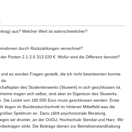
s
rag) aus? Welcher Wert ist wahrscheinlicher?
e Einnahmen durch Rückzahlungen verrechnet?
der Posten 2.1-2.6 313.020 €. Wofür wird die Differenz benutzt?
 und es wurden Fragen gestellt, die ich nicht beantworten konnte.
 da.
aftsplan des Studentenwerks (Stuwerk) in sich geschlossen ist.
heime tragen sich selbst, sind aber im Eigentum des Stuwerks.
den. Die Lücke von 180.000 Euro muss geschlossen werden. Erste
 liegen im Bundesdurchschnitt im hinteren Mittelfeld was die
in großes Spektrum an. Dazu zählt psychosoziale Beratung,
egen wir drunter, an der OvGU, Hochschule Stendal und Harz. Wir
eiträgen sinkt. Die Beiträge dienen zur Betriebsinstandhaltung