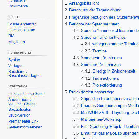
Formulare
1
Anfangsblitzlicht
Dokumente
2
Beschluss der Tagesordnung
Intern
3
Fragerunde bezüglich des Studentenwe
4
Berichte der Sprecher*innen
Studierendenrat
Fachschaftsräte
4.1
Sprecher*innenbeschlüsse in de
RIA
4.2
Sprecher für Öffentliches
Mitglieder
4.2.1
wahrgenommene Termine
4.2.2
Termine
Formatierung
4.3
Sprecherin für Internes
Syntax
4.4
Sprecher für Finanzen
Vorlagen
4.4.1
Erledigt in Zwischenzeit:
Bausteine /
Beschlussvorlagen
4.4.2
Transaktionen:
4.4.3
Projektförderung
Werkzeuge
5
Projektförderungsanträge
Links auf diese Seite
5.1
Stipendien-Informationsveransta
Änderungen an
verlinkten Seiten
5.2
Enactus Sommercamp in Mettl
Spezialseiten
5.3
MadMUN XVIII - Huysburg, G
Druckversion
5.4
Marionetten-Workshop
Permanenter Link
5.5
Film Screening 'Projekt Heartlan
Seiten­­informationen
5.6
Email für das Max-Lab über den 