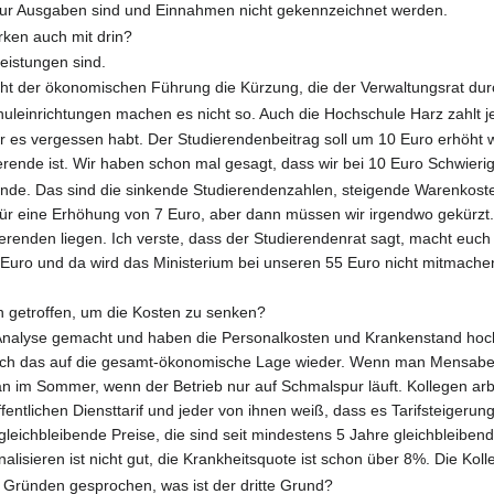
nur Ausgaben sind und Einnahmen nicht gekennzeichnet werden.
rken auch mit drin?
Leistungen sind.
icht der ökonomischen Führung die Kürzung, die der Verwaltungsrat dur
einrichtungen machen es nicht so. Auch die Hochschule Harz zahlt jetzt
ihr es vergessen habt. Der Studierendenbeitrag soll um 10 Euro erhöht w
ierende ist. Wir haben schon mal gesagt, dass wir bei 10 Euro Schwieri
ünde. Das sind die sinkende Studierendenzahlen, steigende Warenkost
r eine Erhöhung von 7 Euro, aber dann müssen wir irgendwo gekürzt. 
erenden liegen. Ich verste, dass der Studierendenrat sagt, macht euc
5 Euro und da wird das Ministerium bei unseren 55 Euro nicht mitmachen
getroffen, um die Kosten zu senken?
Analyse gemacht und haben die Personalkosten und Krankenstand hoch
ch das auf die gesamt-ökonomische Lage wieder. Wenn man Mensabetrieb 
man im Sommer, wenn der Betrieb nur auf Schmalspur läuft. Kollegen a
fentlichen Diensttarif und jeder von ihnen weiß, dass es Tarifsteigerun
n gleichbleibende Preise, die sind seit mindestens 5 Jahre gleichbleibe
nalisieren ist nicht gut, die Krankheitsquote ist schon über 8%. Die Ko
en Gründen gesprochen, was ist der dritte Grund?