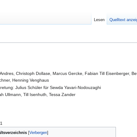
Lesen
Quelltext anze
ndres, Christoph Dollase, Marcus Gercke, Fabian Till Eisenberger, B
schner, Henning Venghaus
rtretung: Julius Schüler für Sewda Yavari-Nodouzaghi
ah Ullmann, Till Isenhuth, Tessa Zander
 1
ltsverzeichnis