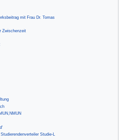
rksbeitrag mit Frau Dr. Tomas
r Zwischenzeit
:
ltung
ach
erMUN,NMUN
d'
Studierendenverteiler Studie-L