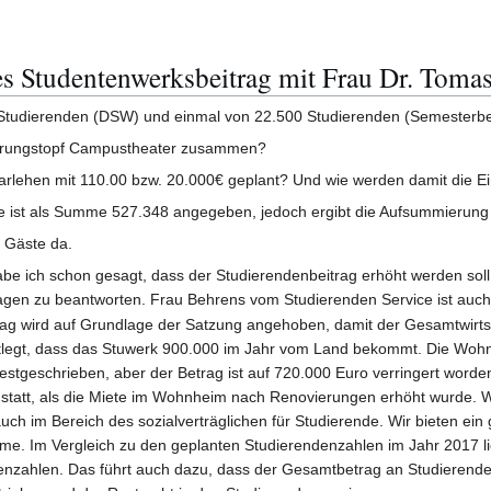
s Studentenwerksbeitrag mit Frau Dr. Toma
tudierenden (DSW) und einmal von 22.500 Studierenden (Semesterbeit
rderungstopf Campustheater zusammen?
d Darlehen mit 110.00 bzw. 20.000€ geplant? Und wie werden damit di
ce ist als Summe 527.348 angegeben, jedoch ergibt die Aufsummierung 
 Gäste da.
habe ich schon gesagt, dass der Studierendenbeitrag erhöht werden soll
ragen zu beantworten. Frau Behrens vom Studierenden Service ist auch
ag wird auf Grundlage der Satzung angehoben, damit der Gesamtwirtsch
estlegt, dass das Stuwerk 900.000 im Jahr vom Land bekommt. Die Wohn
festgeschrieben, aber der Betrag ist auf 720.000 Euro verringert wor
statt, als die Miete im Wohnheim nach Renovierungen erhöht wurde. Wir
 auch im Bereich des sozialverträglichen für Studierende. Wir bieten e
e. Im Vergleich zu den geplanten Studierendenzahlen im Jahr 2017 li
nzahlen. Das führt auch dazu, dass der Gesamtbetrag an Studierendenb