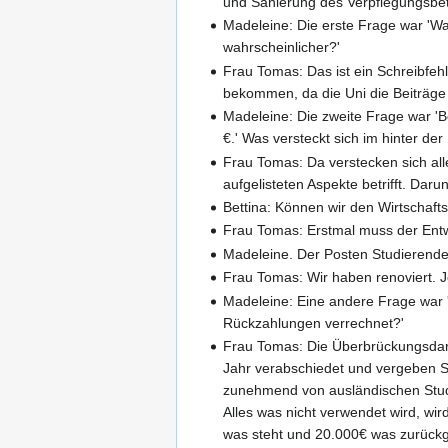
und Sanierung des Verpflegungsbet
Madeleine: Die erste Frage war 'W
wahrscheinlicher?'
Frau Tomas: Das ist ein Schreibfehl
bekommen, da die Uni die Beiträge
Madeleine: Die zweite Frage war '
€.' Was versteckt sich im hinter der
Frau Tomas: Da verstecken sich alle
aufgelisteten Aspekte betrifft. Dar
Bettina: Können wir den Wirtschaf
Frau Tomas: Erstmal muss der Entw
Madeleine. Der Posten Studierenden
Frau Tomas: Wir haben renoviert. J
Madeleine: Eine andere Frage war 
Rückzahlungen verrechnet?'
Frau Tomas: Die Überbrückungsdarle
Jahr verabschiedet und vergeben So
zunehmend von ausländischen Stud
Alles was nicht verwendet wird, wi
was steht und 20.000€ was zurückg