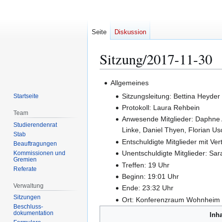
Seite
Diskussion
Sitzung/2017-11-30
Zur
Zur
Allgemeines
Navigation
Suche
Sitzungsleitung: Bettina Heyder
Startseite
springen
springen
Protokoll: Laura Rehbein
Team
Anwesende Mitglieder: Daphne A
Studierendenrat
Linke, Daniel Thyen, Florian U
Stab
Entschuldigte Mitglieder mit Ve
Beauftragungen
Unentschuldigte Mitglieder: Sar
Kommissionen und
Gremien
Treffen: 19 Uhr
Referate
Beginn: 19:01 Uhr
Verwaltung
Ende: 23:32 Uhr
Sitzungen
Ort: Konferenzraum Wohnheim
Beschluss-
dokumentation
Inha