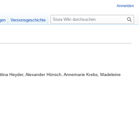
Anmelden
S
igen
Versionsgeschichte
u
c
h
e
ettina Heyder, Alexander Hönsch, Annemarie Krebs, Madeleine