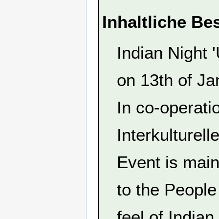
Inhaltliche Be
Indian Night 
on 13th of J
In co-operati
Interkulturel
Event is main
to the Peopl
feel of Indian