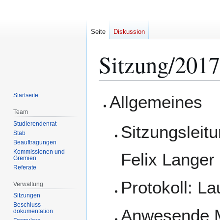
Seite
Diskussion
Sitzung/2017
Zur
Zur
Startseite
Allgemeines
Navigation
Suche
Team
springen
springen
Studierendenrat
Sitzungsleit
Stab
Beauftragungen
Kommissionen und
Felix Langer
Gremien
Referate
Protokoll: L
Verwaltung
Sitzungen
Beschluss-
Anwesende Mi
dokumentation