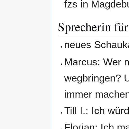
fzs in Magdeb
Sprecherin für
neues Schauka
Marcus: Wer m
wegbringen? Un
immer machen
Till I.: Ich w
Florian: Ich m