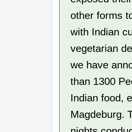
other forms t
with Indian c
vegetarian de
we have annou
than 1300 Pe
Indian food, e
Magdeburg. Th
nights condu