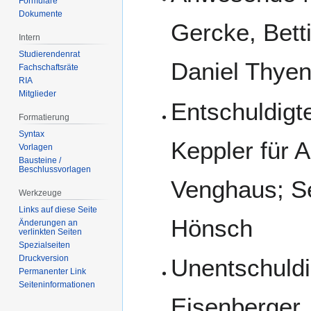
Formulare
Dokumente
Gercke, Betti
Intern
Studierendenrat
Daniel Thyen
Fachschaftsräte
RIA
Mitglieder
Entschuldigte
Formatierung
Syntax
Keppler für 
Vorlagen
Bausteine /
Beschlussvorlagen
Venghaus; S
Werkzeuge
Links auf diese Seite
Hönsch
Änderungen an
verlinkten Seiten
Spezialseiten
Druckversion
Unentschuldig
Permanenter Link
Seiten­­informationen
Eisenberger