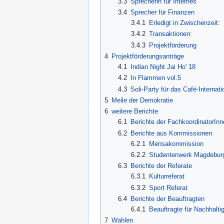
3.3
Sprecherin für Internes
3.4
Sprecher für Finanzen
3.4.1
Erledigt in Zwischenzeit:
3.4.2
Transaktionen:
3.4.3
Projektförderung
4
Projektförderungsanträge
4.1
Indian Night Jai Ho' 18
4.2
In Flammen vol.5
4.3
Soli-Party für das Café-Internat
5
Meile der Demokratie
6
weitere Berichte
6.1
Berichte der FachkoordinatorInn
6.2
Berichte aus Kommissionen
6.2.1
Mensakommission
6.2.2
Studentenwerk Magdebur
6.3
Berichte der Referate
6.3.1
Kulturreferat
6.3.2
Sport Referat
6.4
Berichte der Beauftragten
6.4.1
Beauftragte für Nachhaltig
7
Wahlen