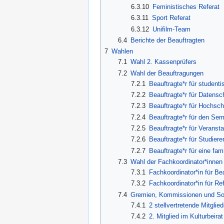
6.3.10
Feministisches Referat
6.3.11
Sport Referat
6.3.12
Unifilm-Team
6.4
Berichte der Beauftragten
7
Wahlen
7.1
Wahl 2. Kassenprüfers
7.2
Wahl der Beauftragungen
7.2.1
Beauftragte*r für student
7.2.2
Beauftragte*r für Datensc
7.2.3
Beauftragte*r für Hochschu
7.2.4
Beauftragte*r für den Sem
7.2.5
Beauftragte*r für Veranst
7.2.6
Beauftragte*r für Studier
7.2.7
Beauftragte*r für eine fam
7.3
Wahl der Fachkoordinator*innen
7.3.1
Fachkoordinator*in für B
7.3.2
Fachkoordinator*in für Re
7.4
Gremien, Kommissionen und So
7.4.1
2 stellvertretende Mitgli
7.4.2
2. Mitglied im Kulturbeir