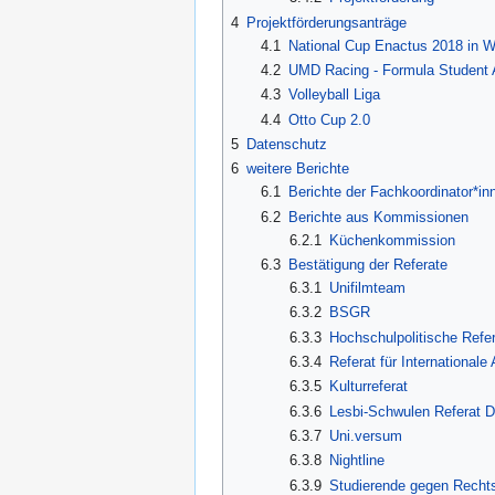
4
Projektförderungsanträge
4.1
National Cup Enactus 2018 in W
4.2
UMD Racing - Formula Student 
4.3
Volleyball Liga
4.4
Otto Cup 2.0
5
Datenschutz
6
weitere Berichte
6.1
Berichte der Fachkoordinator*in
6.2
Berichte aus Kommissionen
6.2.1
Küchenkommission
6.3
Bestätigung der Referate
6.3.1
Unifilmteam
6.3.2
BSGR
6.3.3
Hochschulpolitische Refe
6.3.4
Referat für Internationale
6.3.5
Kulturreferat
6.3.6
Lesbi-Schwulen Referat
6.3.7
Uni.versum
6.3.8
Nightline
6.3.9
Studierende gegen Recht