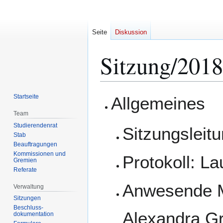
Seite
Diskussion
Sitzung/2018
Zur
Zur
Startseite
Allgemeines
Navigation
Suche
Team
springen
springen
Studierendenrat
Sitzungsleit
Stab
Beauftragungen
Kommissionen und
Protokoll: L
Gremien
Referate
Anwesende Mi
Verwaltung
Sitzungen
Beschluss-
Alexandra Gr
dokumentation