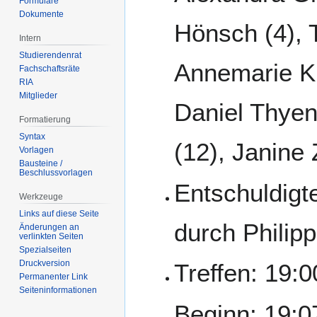
Formulare
Dokumente
Hönsch (4), T
Intern
Studierendenrat
Annemarie Kr
Fachschaftsräte
RIA
Mitglieder
Daniel Thyen
Formatierung
Syntax
(12), Janine
Vorlagen
Bausteine /
Beschlussvorlagen
Entschuldigt
Werkzeuge
Links auf diese Seite
durch Philipp
Änderungen an
verlinkten Seiten
Spezialseiten
Druckversion
Treffen: 19:
Permanenter Link
Seiten­­informationen
Beginn: 19:0