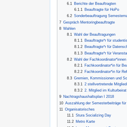
6.1
Berichte der Beauftragten
6.1.1
Beauftragte für HoPo
6.2
Sonderbeauftragung Semesterna
7
Gespräch Mentoringbeauftragte
8
Wahlen
8.1
Wahl der Beauftragungen
8.1.1
Beauftragte*r für student
8.1.2
Beauftragte*r für Datensc
8.1.3
Beauftragte*r für Veranst
8.2
Wahl der Fachkoordinator*innen
8.2.1
Fachkoordinator*in für B
8.2.2
Fachkoordinator*in für Re
8.3
Gremien, Kommissionen und So
8.3.1
2 stellvertretende Mitgli
8.3.2
2. Mitglied im Kulturbeir
9
Nachtragshaushaltsplan I 2018
10
Auszahlung der Semesterbeiträge f
11
Organisatorisches
11.1
Stura Socializing Day
11.2
Metro Karte