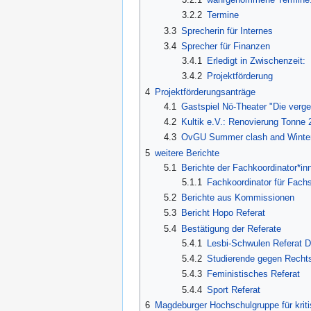
3.2.2
Termine
3.3
Sprecherin für Internes
3.4
Sprecher für Finanzen
3.4.1
Erledigt in Zwischenzeit:
3.4.2
Projektförderung
4
Projektförderungsanträge
4.1
Gastspiel Nö-Theater "Die verg
4.2
Kultik e.V.: Renovierung Tonne 
4.3
OvGU Summer clash and Winter 
5
weitere Berichte
5.1
Berichte der Fachkoordinator*in
5.1.1
Fachkoordinator für Fachs
5.2
Berichte aus Kommissionen
5.3
Bericht Hopo Referat
5.4
Bestätigung der Referate
5.4.1
Lesbi-Schwulen Referat
5.4.2
Studierende gegen Recht
5.4.3
Feministisches Referat
5.4.4
Sport Referat
6
Magdeburger Hochschulgruppe für kriti