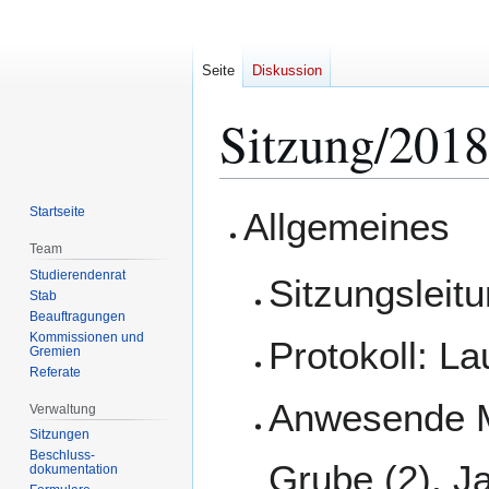
Seite
Diskussion
Sitzung/2018
Zur
Zur
Startseite
Allgemeines
Navigation
Suche
Team
springen
springen
Studierendenrat
Sitzungsleit
Stab
Beauftragungen
Kommissionen und
Protokoll: L
Gremien
Referate
Anwesende Mi
Verwaltung
Sitzungen
Beschluss-
Grube (2), J
dokumentation