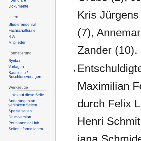
Formulare
Dokumente
Kris Jürgens
Intern
Studierendenrat
(7), Annemari
Fachschaftsräte
RIA
Mitglieder
Zander (10), 
Formatierung
Syntax
Entschuldigte
Vorlagen
Bausteine /
Beschlussvorlagen
Maximilian F
Werkzeuge
Links auf diese Seite
durch Felix 
Änderungen an
verlinkten Seiten
Spezialseiten
Druckversion
Henri Schmit
Permanenter Link
Seiten­­informationen
jana Schmide