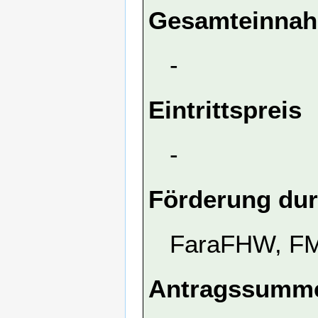
Gesamteinna
-
Eintrittspreis
-
Förderung dur
FaraFHW, FM
Antragssumme