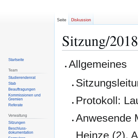
Seite
Diskussion
Sitzung/2018
Zur
Zur
Startseite
Allgemeines
Navigation
Suche
Team
springen
springen
Studierendenrat
Sitzungsleit
Stab
Beauftragungen
Kommissionen und
Protokoll: L
Gremien
Referate
Anwesende Mi
Verwaltung
Sitzungen
Beschluss-
Heinze (2), A
dokumentation