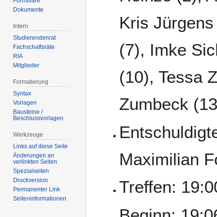
Formulare
Dokumente
Kris Jürgens
Intern
Studierendenrat
(7), Imke Sic
Fachschaftsräte
RIA
Mitglieder
(10), Tessa Z
Formatierung
Syntax
Zumbeck (13
Vorlagen
Bausteine /
Beschlussvorlagen
Entschuldigte
Werkzeuge
Links auf diese Seite
Maximilian F
Änderungen an
verlinkten Seiten
Spezialseiten
Druckversion
Treffen: 19:
Permanenter Link
Seiten­­informationen
Beginn: 19:0