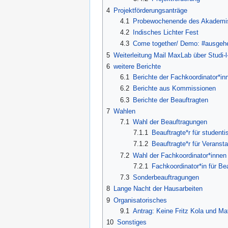
4
Projektförderungsanträge
4.1
Probewochenende des Akademi
4.2
Indisches Lichter Fest
4.3
Come together/ Demo: #ausgehe
5
Weiterleitung Mail MaxLab über Studi-l-
6
weitere Berichte
6.1
Berichte der Fachkoordinator*in
6.2
Berichte aus Kommissionen
6.3
Berichte der Beauftragten
7
Wahlen
7.1
Wahl der Beauftragungen
7.1.1
Beauftragte*r für student
7.1.2
Beauftragte*r für Veranst
7.2
Wahl der Fachkoordinator*innen
7.2.1
Fachkoordinator*in für B
7.3
Sonderbeauftragungen
8
Lange Nacht der Hausarbeiten
9
Organisatorisches
9.1
Antrag: Keine Fritz Kola und Ma
10
Sonstiges