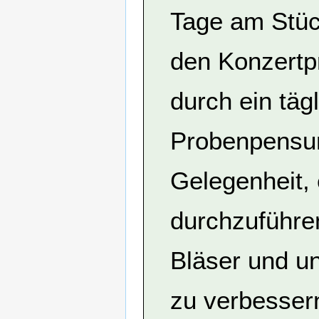
Tage am Stüc
den Konzertp
durch ein täg
Probenpensum
Gelegenheit,
durchzuführe
Bläser und u
zu verbesser