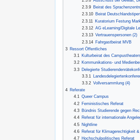
2.3.8
Ausschuss bei Gewalt, Be
2.3.9
Beirat des Sprachenzentr
2.3.10
Beirat Deutschlandstipe
2.3.11
Kuratorium Festung Mark
2.3.12
AG eLearning/Digitale Le
2.3.13
Vertrauenspersonen (2)
2.3.14
Fahrgastbeirat MVB
3
Ressort Öffentliches
3.1
Kulturbeirat des Campustheater
3.2
Kommunikations- und Medienbei
3.3
Delegierte Studierendenrätekon
3.3.1
Landesdelegiertenkonfere
3.3.2
Vollversammlung (4)
4
Referate
4.1
Queer Campus
4.2
Feministisches Referat
4.3
Bündnis Studierende gegen Rec
4.4
Referat für internationale Angel
4.5
Nightline
4.6
Referat für Klimagerechtigkeit &
4.7
Hochschulpolitisches Referat