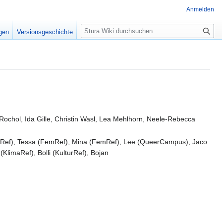
Anmelden
S
igen
Versionsgeschichte
u
c
h
e
ochol, Ida Gille, Christin Wasl, Lea Mehlhorn, Neele-Rebecca
FemRef), Tessa (FemRef), Mina (FemRef), Lee (QueerCampus), Jaco
limaRef), Bolli (KulturRef), Bojan