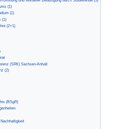
-/Drohung und sexueller Belästigung durch Studierende (3)
ums (1)
ndium (1)
 (1)
hre (2+1)
s
rat
ferenz (SRK) Sachsen-Anhalt
nz (2)
hts (BSgR)
egenheiten
 Nachhaltigkeit