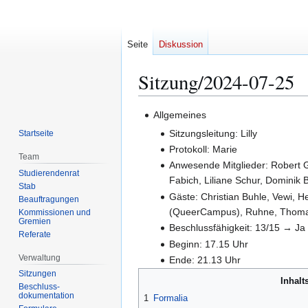
Seite
Diskussion
Sitzung/2024-07-25
Zur
Zur
Allgemeines
Navigation
Suche
Sitzungsleitung: Lilly
Startseite
springen
springen
Protokoll: Marie
Team
Anwesende Mitglieder: Robert G
Studierendenrat
Fabich, Liliane Schur, Dominik 
Stab
Gäste: Christian Buhle, Vewi, 
Beauftragungen
(QueerCampus), Ruhne, Thomas, 
Kommissionen und
Gremien
Beschlussfähigkeit: 13/15 → Ja
Referate
Beginn: 17.15 Uhr
Verwaltung
Ende: 21.13 Uhr
Sitzungen
Inhalt
Beschluss-
dokumentation
1
Formalia