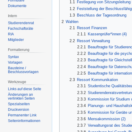
Formulare
1.1
Festlegung von Sitzungsleitung 
Dokumente
1.2
Feststellung der Beschlussfähig
1.3
Beschluss der Tagesordnung
Intern
2
Wahlen
Studierendenrat
2.1
Ressort Finanzen
Fachschaftsräte
2.1.1
Kassenprüfer*innen (4)
RIA
Mitglieder
2.2
Ressort Verwaltung
2.2.1
Beauftragte für Studieren
Formatierung
2.2.2
Beauftragte für die psych
Syntax
2.2.3
Beauftragte für Gleichstel
Vorlagen
2.2.4
Beauftragte für Datenschu
Bausteine /
Beschlussvorlagen
2.2.5
Beauftragte für internatio
2.3
Ressort Kommunikation
Werkzeuge
2.3.1
Studentische Qualitätsbea
Links auf diese Seite
2.3.2
Studierendenratsvertretun
Änderungen an
verlinkten Seiten
2.3.3
Kommission für Studium 
Spezialseiten
2.3.4
Planungs- und Haushalts
Druckversion
2.3.5
Kommission für Geräte u
Permanenter Link
2.3.6
Mensakommission (2)
Seiten­­informationen
2.3.7
Verwaltungsrat des Stude