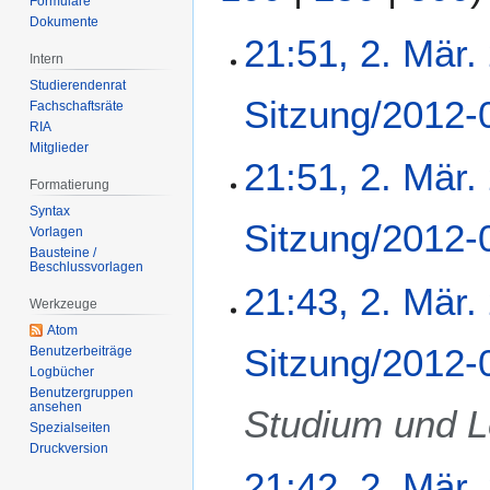
Formulare
Dokumente
2
21:51, 2. Mär.
Intern
.
Studierendenrat
M
Sitzung/2012-
Fachschaftsräte
ä
RIA
r
Mitglieder
z
21:51, 2. Mär.
2
Formatierung
0
Syntax
Sitzung/2012-
1
Vorlagen
Bausteine /
2
Beschlussvorlagen
21:43, 2. Mär.
Werkzeuge
Atom
Sitzung/2012-
Benutzerbeiträge
Logbücher
Benutzergruppen
ansehen
Studium und L
Spezialseiten
Druckversion
21:42, 2. Mär.