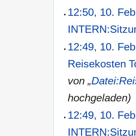
f
a
a
12:50, 10. Feb
m
s
m
s
e
INTERN:Sitzu
u
n
n
f
g
a
12:49, 10. Feb
s
s
Reisekosten 
u
n
g
von „
Datei:Re
hochgeladen
12:49, 10. Feb
INTERN:Sitzu