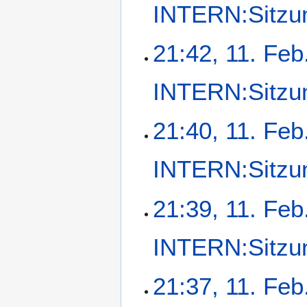
a
INTERN:Sitzu
m
s
m
s
e
21:42, 11. Feb
u
n
n
f
g
a
INTERN:Sitzu
s
s
21:40, 11. Feb
u
n
g
INTERN:Sitzu
21:39, 11. Feb
INTERN:Sitzu
21:37, 11. Feb