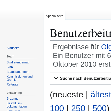
Spezialseite
Benutzerbeit
Ergebnisse für
Ol
Startseite
Ein Benutzer mit 
Team
Oktober 2010 erste
Studierendenrat
Stab
Beauftragungen
Zur
Zur
Kommissionen und
Suche nach Benutzerbeitr
Gremien
Navigation
Suche
Referate
springen
springen
(
neueste
|
ältes
Verwaltung
Sitzungen
Beschluss-
100
|
250
|
500
)
dokumentation