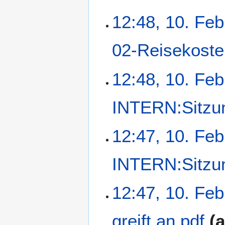
12:48, 10. Feb
02-Reisekoste
K
12:48, 10. Feb
e
i
INTERN:Sitzu
n
e
B
12:47, 10. Feb
e
a
r
INTERN:Sitzu
b
e
12:47, 10. Feb
i
t
u
greift an.pdf
a
n