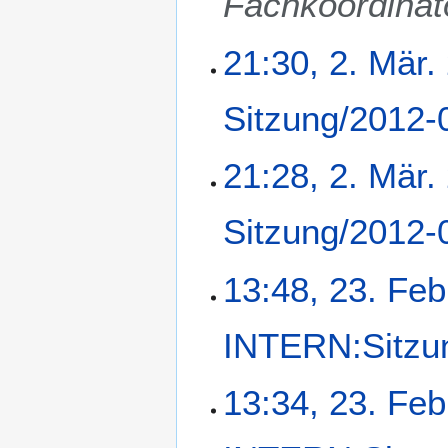
Fachkoordinat
21:30, 2. Mär.
Sitzung/2012-
21:28, 2. Mär.
Sitzung/2012-
K
2
13:48, 23. Feb
e
3
i
.
INTERN:Sitzu
n
F
e
e
B
K
b
13:34, 23. Feb
e
e
r
a
i
u
r