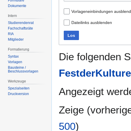
Formulare
Dokumente
Vorlageneinbindungen ausblen
Intern
Dateilinks ausblenden
Studierendenrat
Fachschaftsräte
RIA
Los
Mitglieder
Formatierung
Die folgenden S
Syntax
Vorlagen
Bausteine /
FestderKulture
Beschlussvorlagen
Werkzeuge
Angezeigt werde
Spezialseiten
Druckversion
Zeige (
vorherig
500
)