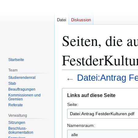
Datei
Diskussion
Seiten, die a
FestderKultu
Startseite
Team
←
Datei:Antrag Fe
Studierendenrat
Stab
Beauftragungen
Zur
Zur
Links auf diese Seite
Kommissionen und
Navigation
Suche
Gremien
Seite:
springen
springen
Referate
Verwaltung
Sitzungen
Namensraum:
Beschluss-
dokumentation
alle