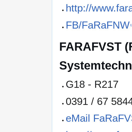
http://www.far
FB/FaRaFNW
FARAFVST (Fa
Systemtechn
G18 - R217
0391 / 67 584
eMail FaRaF