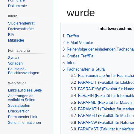
Formulare
Dokumente
wurde
Intern
Studierendenrat
Inhaltsverzeichnis
Fachschaftsräte
RIA
1
Treffen
Mitglieder
2
E-Mail Verteiler
3
Reihenfolge der einladenden Fachscha
Formatierung
4
Großes TreffFa
Syntax
5
Infos
Vorlagen
Bausteine /
6
Fachschaften & Stura
Beschlussvorlagen
6.1
Fachkoordinator/in für Fachschaf
6.2
FARAFEIT (Fakultät für Elektrot
Werkzeuge
6.3
FASRA-FHW (Fakultät für Huma
Links auf diese Seite
6.4
FaRaFIN (Fakultät für Informatik
Änderungen an
verlinkten Seiten
6.5
FARAFMB (Fakultät für Maschi
Spezialseiten
6.6
FARAMATH (Fakultät für Mathe
Druckversion
6.7
FARAMED (Fakultät für Medizin
Permanenter Link
6.8
FARAFNW (Fakultät für Naturwi
Seiten­­informationen
6.9
FARAFVST (Fakultät für Verfah