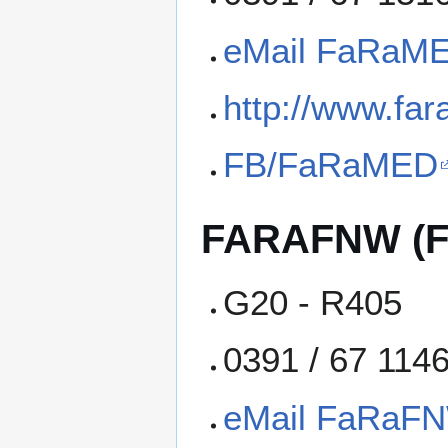
eMail FaRaM
http://www.fa
FB/FaRaMED
FARAFNW (Fak
G20 - R405
0391 / 67 114
eMail FaRaF