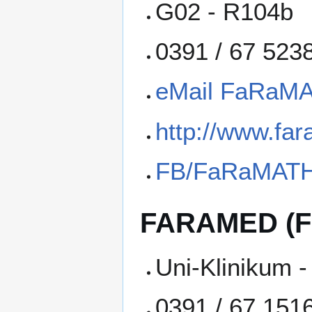
G02 - R104b
0391 / 67 523
eMail FaRaM
http://www.fa
FB/FaRaMAT
FARAMED (Fak
Uni-Klinikum 
0391 / 67 151