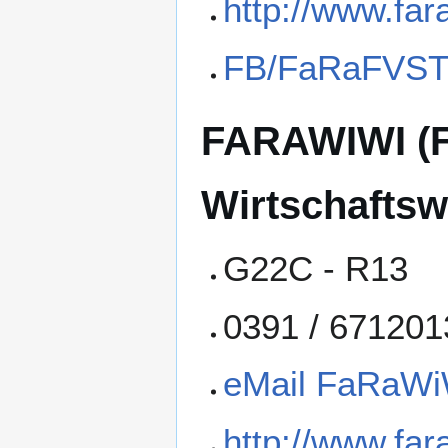
http://www.far
FB/FaRaFVS
FARAWIWI (Fa
Wirtschaftsw
G22C - R13
0391 / 671201
eMail FaRaWi
http://www.far