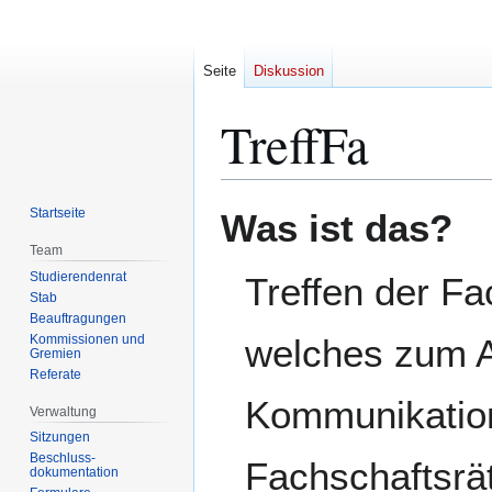
Seite
Diskussion
TreffFa
Zur
Zur
Startseite
Was ist das?
Navigation
Suche
Team
springen
springen
Studierendenrat
Treffen der F
Stab
Beauftragungen
Kommissionen und
welches zum A
Gremien
Referate
Kommunikatio
Verwaltung
Sitzungen
Beschluss-
Fachschaftsrät
dokumentation