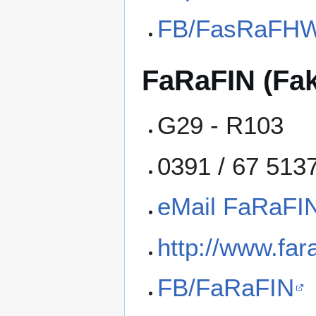
FB/FasRaFH
FaRaFIN (Faku
G29 - R103
0391 / 67 513
eMail FaRaFI
http://www.far
FB/FaRaFIN