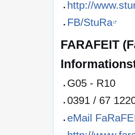
http://www.stu
FB/StuRa
FARAFEIT (Fa
Informations
G05 - R10
0391 / 67 122
eMail FaRaFE
http://www.fara