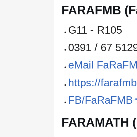
FARAFMB (Fa
G11 - R105
0391 / 67 512
eMail FaRaF
https://farafm
FB/FaRaFMB
FARAMATH (F