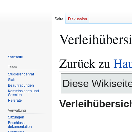
Seite
Diskussion
Verleihübersi
Zurück zu
Hau
Startseite
Zur
Zur
Navigation
Suche
Team
springen
springen
Studierendenrat
Diese Wikiseite
Stab
Beauftragungen
Kommissionen und
Gremien
Verleihübersic
Referate
Verwaltung
Sitzungen
Beschluss-
dokumentation