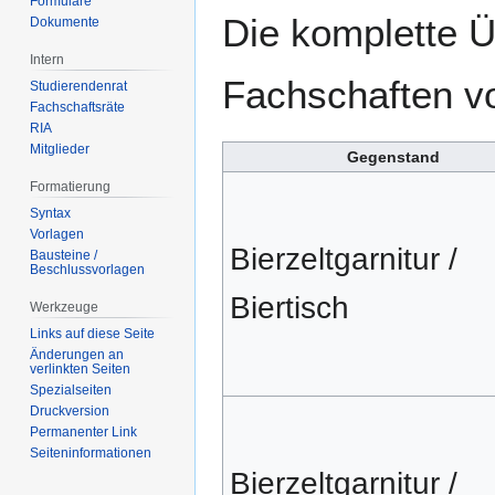
Formulare
Die komplette Ü
Dokumente
Intern
Fachschaften v
Studierendenrat
Fachschaftsräte
RIA
Mitglieder
Gegenstand
Formatierung
Syntax
Vorlagen
Bierzeltgarnitur /
Bausteine /
Beschlussvorlagen
Biertisch
Werkzeuge
Links auf diese Seite
Änderungen an
verlinkten Seiten
Spezialseiten
Druckversion
Permanenter Link
Seiten­­informationen
Bierzeltgarnitur /