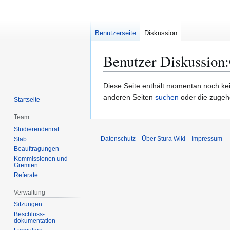
Benutzerseite
Diskussion
Benutzer Diskussion
:
Zur
Zur
Diese Seite enthält momentan noch keine
Navigation
Suche
anderen Seiten
suchen
oder die zuge
Startseite
springen
springen
Team
Studierendenrat
Datenschutz
Über Stura Wiki
Impressum
Stab
Beauftragungen
Kommissionen und
Gremien
Referate
Verwaltung
Sitzungen
Beschluss-
dokumentation