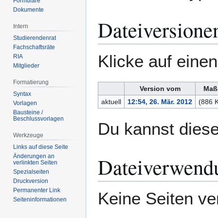
Formulare
Dokumente
Dateiversione
Intern
Studierendenrat
Fachschaftsräte
Klicke auf eine
RIA
Mitglieder
Formatierung
Version vom
Maß
Syntax
aktuell
12:54, 26. Mär. 2012
(886 
Vorlagen
Bausteine /
Beschlussvorlagen
Du kannst diese
Werkzeuge
Links auf diese Seite
Änderungen an
Dateiverwend
verlinkten Seiten
Spezialseiten
Druckversion
Permanenter Link
Keine Seiten ve
Seiten­­informationen