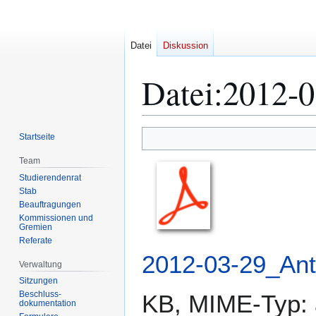
Datei
Diskussion
Datei
:
2012-0
Zur
Zur
Startseite
Navigation
Suche
Team
springen
springen
Studierendenrat
Stab
Beauftragungen
Kommissionen und
Gremien
Referate
2012-03-29_An
Verwaltung
Sitzungen
Beschluss-
KB, MIME-Typ:
dokumentation