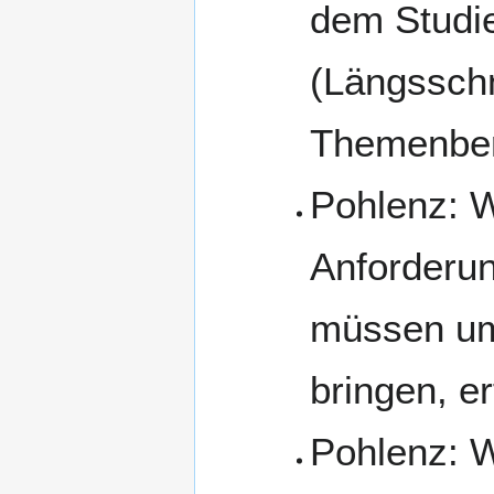
dem Studi
(Längsschn
Themenber
Pohlenz: W
Anforderun
müssen um 
bringen, e
Pohlenz: W