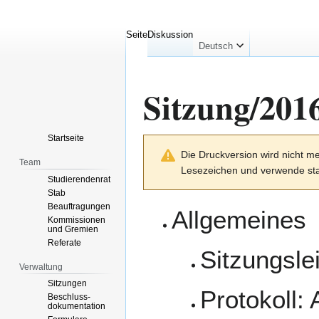
Seite
Diskussion
Deutsch
Sitzung/201
Startseite
Zur
Zur
Die Druckversion wird nicht me
Navigation
Suche
Team
Lesezeichen und verwende sta
springen
springen
Studierendenrat
Stab
Beauftragungen
Allgemeines
Kommissionen
und Gremien
Referate
Sitzungsle
Verwaltung
Sitzungen
Protokoll:
Beschluss-
dokumentation