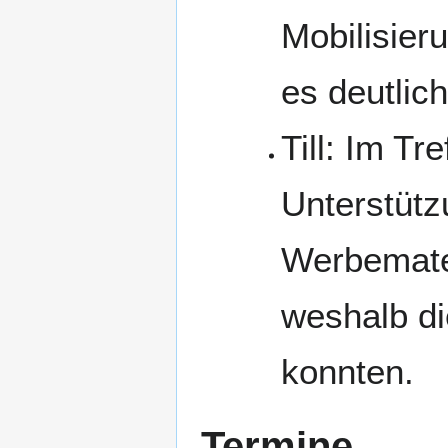
Mobilisier
es deutli
Till: Im Tr
Unterstütz
Werbemater
weshalb die
konnten.
Termine