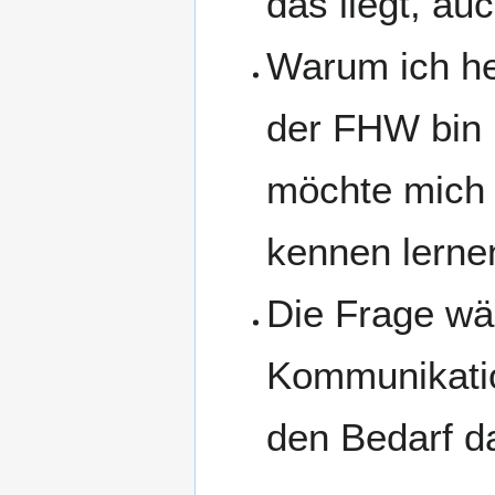
das liegt, au
Warum ich heu
der FHW bin 
möchte mich 
kennen lerne
Die Frage wär
Kommunikatio
den Bedarf d