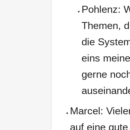
Pohlenz: W
Themen, di
die System
eins meine
gerne noc
auseinande
Marcel: Viel
auf eine gut