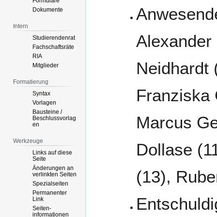
Formulare
Anwesende 
Dokumente
Intern
Alexander 
Studierendenrat
Fachschaftsräte
RIA
Neidhardt (
Mitglieder
Formatierung
Franziska 
Syntax
Vorlagen
Bausteine /
Marcus Ger
Beschlussvorlag
en
Werkzeuge
Dollase (11
Links auf diese
Seite
Änderungen an
(13), Rube
verlinkten Seiten
Spezialseiten
Permanenter
Entschuldig
Link
Seiten­­
informationen