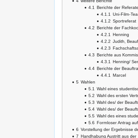
4
weitere Berichte
4.1
Berichte der Referat
4.1.1
Uni-Film-Te
4.1.2
Sportreferat
4.2
Berichte der Fachkoo
4.2.1
Henning
4.2.2
Judith, Beau
4.2.3
Fachschaftsa
4.3
Berichte aus Kommis
4.3.1
Henning/ Se
4.4
Berichte der Beauftr
4.4.1
Marcel
5
Wahlen
5.1
Wahl eines studentis
5.2
Wahl des ersten Vert
5.3
Wahl des/ der Beauft
5.4
Wahl des/ der Beauf
5.5
Wahl des eines stude
5.6
Formloser Antrag au
6
Vorstellung der Ergebnisse d
7
Handhabung Austritt aus der