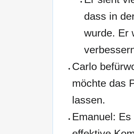
dass in de
wurde. Er w
verbessern
Carlo befürw
möchte das Pr
lassen.
Emanuel: Es i
effektive Kom