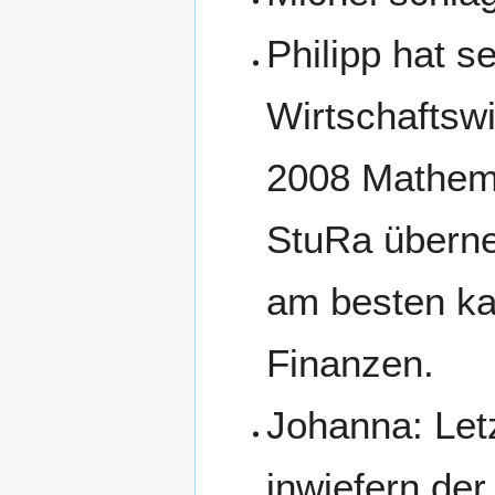
Philipp hat s
Wirtschaftswi
2008 Mathema
StuRa übern
am besten ka
Finanzen.
Johanna: Letz
inwiefern de