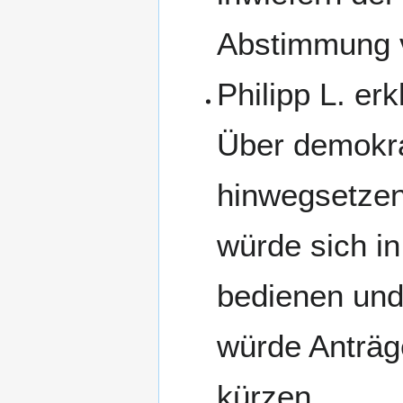
Abstimmung v
Philipp L. erk
Über demokra
hinwegsetzen
würde sich i
bedienen und 
würde Anträge
kürzen.