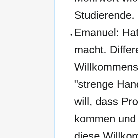
Studierende.
Emanuel: Hat
macht. Differ
Willkommensku
"strenge Han
will, dass Pr
kommen und P
diese Willko