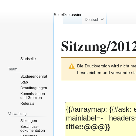
Seite
Diskussion
Deutsch
Sitzung/201
Startseite
Zur
Zur
Die Druckversion wird nicht me
Navigation
Suche
Team
Lesezeichen und verwende sta
springen
springen
Studierendenrat
Stab
Beauftragungen
Kommissionen
und Gremien
Referate
{{#arraymap: {{#ask:
Verwaltung
mainlabel=- | headers
Sitzungen
title::@@@
}}
Beschluss-
dokumentation