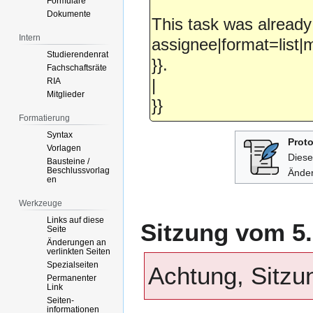
Formulare
Dokumente
This task was alread
Intern
assignee|format=list|m
Studierendenrat
}}.
Fachschaftsräte
|
RIA
Mitglieder
}}
Formatierung
Syntax
Proto
Vorlagen
Dieser
Bausteine /
Beschlussvorlag
Änder
en
Werkzeuge
Links auf diese
Sitzung vom 5.
Seite
Änderungen an
verlinkten Seiten
Spezialseiten
Achtung, Sitzu
Permanenter
Link
Seiten­­
informationen