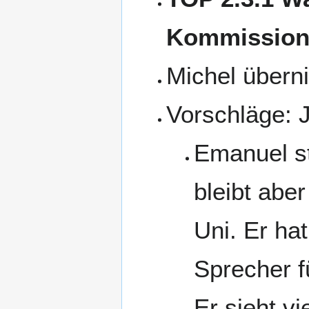
Kommissions
Michel überni
Vorschläge: J
Emanuel ste
bleibt abe
Uni. Er ha
Sprecher f
Er sieht vi