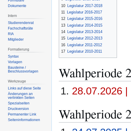
Formulare
10
Legislatur 2017-2018
Dokumente
11
Legislatur 2016-2017
Intern
12
Legislatur 2015-2016
Studierendenrat
13
Legislatur 2014-2015
Fachschaftsräte
14
Legislatur 2013-2014
RIA
15
Legislatur 2012-2013
Mitglieder
16
Legislatur 2011-2012
Formatierung
17
Legislatur 2010-2011
Syntax
Vorlagen
Wahlperiode 
Bausteine /
Beschlussvorlagen
Werkzeuge
28.07.2026 | 
Links auf diese Seite
Änderungen an
verlinkten Seiten
Spezialseiten
Wahlperiode 
Druckversion
Permanenter Link
Seiten­­informationen