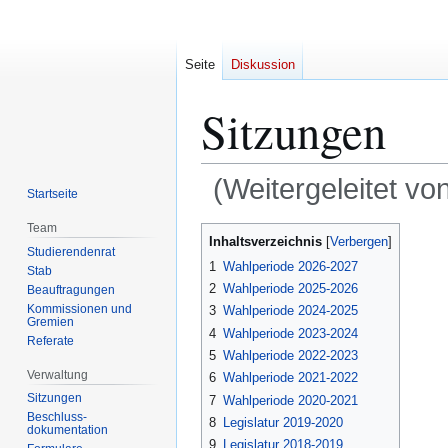
Seite
Diskussion
Sitzungen
(Weitergeleitet vo
Startseite
Team
Zur
Zur
Inhaltsverzeichnis
Studierendenrat
Navigation
Suche
1
Wahlperiode 2026-2027
Stab
springen
springen
2
Wahlperiode 2025-2026
Beauftragungen
Kommissionen und
3
Wahlperiode 2024-2025
Gremien
4
Wahlperiode 2023-2024
Referate
5
Wahlperiode 2022-2023
Verwaltung
6
Wahlperiode 2021-2022
Sitzungen
7
Wahlperiode 2020-2021
Beschluss-
8
Legislatur 2019-2020
dokumentation
9
Legislatur 2018-2019