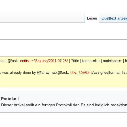
Lesen
Quelltext anze
map: {{#ask:
entity::~*Sitzung/2011-07-28*
| ?title | format=list | mainlabel=-
k was already done by {{#arraymap:{{#ask:
title::@@@
|?assignee|format=list|
Protokoll
Dieser Artikel stellt ein fertiges Protokoll dar. Es sind lediglich redakt