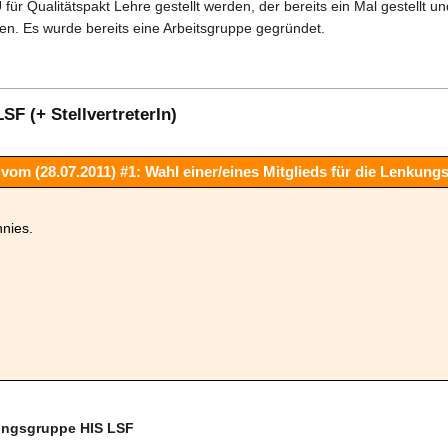
 für Qualitätspakt Lehre gestellt werden, der bereits ein Mal gestellt 
en. Es wurde bereits eine Arbeitsgruppe gegründet.
F (+ StellvertreterIn)
vom (28.07.2011) #1: Wahl einer/eines Mitglieds für die Lenkun
nnies.
kungsgruppe HIS LSF