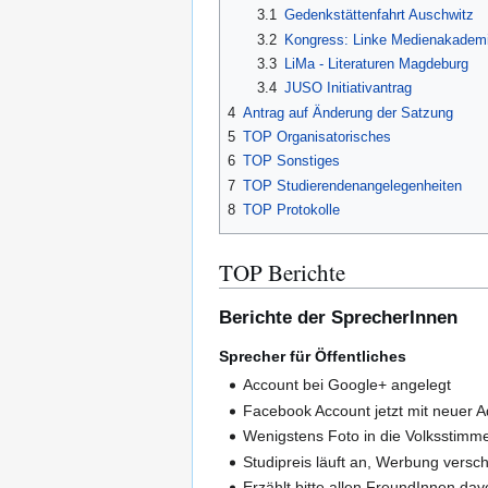
3.1
Gedenkstättenfahrt Auschwitz
3.2
Kongress: Linke Medienakadem
3.3
LiMa - Literaturen Magdeburg
3.4
JUSO Initiativantrag
4
Antrag auf Änderung der Satzung
5
TOP Organisatorisches
6
TOP Sonstiges
7
TOP Studierendenangelegenheiten
8
TOP Protokolle
TOP Berichte
Berichte der SprecherInnen
Sprecher für Öffentliches
Account bei Google+ angelegt
Facebook Account jetzt mit neuer
Wenigstens Foto in die Volksstim
Studipreis läuft an, Werbung versch
Erzählt bitte allen FreundInnen d