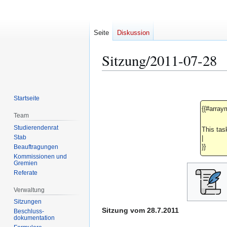
Seite
Diskussion
Sitzung/2011-07-28
Zur
Zur
Navigation
Suche
Startseite
springen
springen
{{#array
Team
Studierendenrat
This tas
Stab
|
Beauftragungen
}}
Kommissionen und
Gremien
Referate
Verwaltung
Sitzungen
Sitzung vom 28.7.2011
Beschluss-
dokumentation