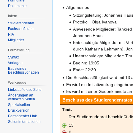
Formulare
Dokumente
Allgemeines
Sitzungsleitung: Johannes Hau
Intern
Protokoll: Olga Ivanova
Studierendenrat
Anwesende Mitglieder: Tankred 
Fachschaftsräte
RIA
Johannes Haus
Mitglieder
Entschuldigte Mitglieder mit Ve
durch Katharina Lehmann), Jonas
Formatierung
Unentschuldigte Mitglieder: Tim
Syntax
Beginn: 19:05
Vorlagen
Bausteine /
Ende: 22:30
Beschlussvorlagen
Die Beschlussfähigkeit wird mit 13
Werkzeuge
Es wird ein Initiativantrag eingebrac
Links auf diese Seite
Es wird mit einer Gedenkminute an
Änderungen an
verlinkten Seiten
Beschluss des Studierendenrates 
Spezialseiten
Text:
Druckversion
Permanenter Link
Der Studierendenrat beschließt d
Seiten­­informationen
: 13
: 0