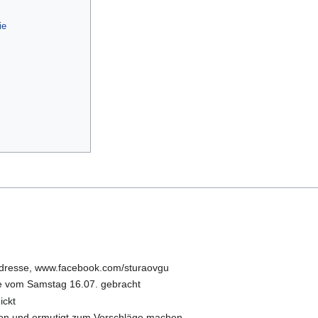
ie
 Adresse, www.facebook.com/sturaovgu
me vom Samstag 16.07. gebracht
ickt
avon und ermutigt zum Vorschläge machen