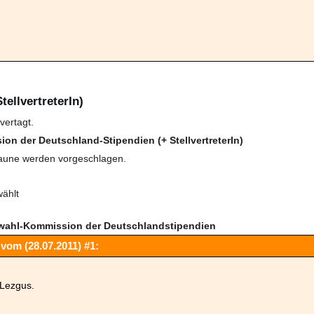
tellvertreterIn)
vertagt.
on der Deutschland-Stipendien (+ StellvertreterIn)
raune werden vorgeschlagen.
wählt
uswahl-Kommission der Deutschlandstipendien
vom (28.07.2011) #1:
 Lezgus.