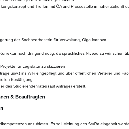
rkungskonzept und Treffen mit ÖA und Pressestelle in naher Zukunft od
gerung der Sachbearbeiterin für Verwaltung, Olga Ivanova
rrektur noch dringend nötig, da sprachliches Niveau zu wünschen übrig 
rojekte für Legislatur zu skizzieren
age usw.) ins Wiki eingepflegt und über öffentlichen Verteiler und F
iellen Bestätigung.
er des Studierendenrates (auf Anfrage) erstellt.
nnen & Beauftragten
en
lkompetenzen anzubieten. Es soll Meinung des StuRa eingeholt werden