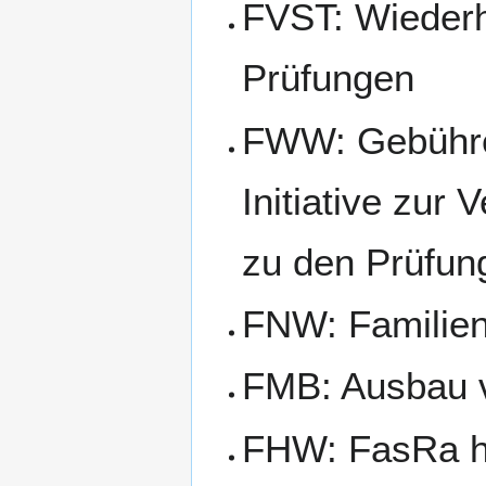
FVST: Wiederh
Prüfungen
FWW: Gebühre
Initiative zur
zu den Prüfun
FNW: Familien
FMB: Ausbau 
FHW: FasRa h