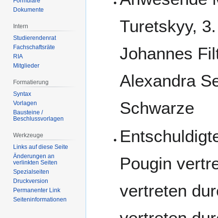
Formulare
Dokumente
Turetskyy, 3
Intern
Studierendenrat
Fachschaftsräte
Johannes Fil
RIA
Mitglieder
Alexandra Se
Formatierung
Syntax
Schwarze
Vorlagen
Bausteine /
Beschlussvorlagen
Entschuldigte
Werkzeuge
Links auf diese Seite
Änderungen an
Pougin vertre
verlinkten Seiten
Spezialseiten
Druckversion
vertreten dur
Permanenter Link
Seiten­­informationen
vertreten du