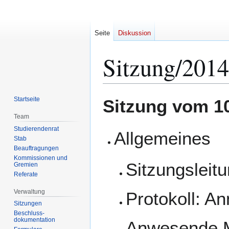
Seite
Diskussion
Sitzung/2014
Zur
Zur
Startseite
Sitzung vom 1
Navigation
Suche
Team
springen
springen
Studierendenrat
Allgemeines
Stab
Beauftragungen
Kommissionen und
Sitzungsleit
Gremien
Referate
Verwaltung
Protokoll: A
Sitzungen
Beschluss-
dokumentation
Anwesende Mi