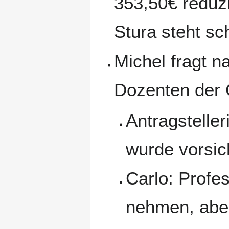
353,50€ reduzi
Stura steht sc
Michel fragt 
Dozenten der
Antragsteller
wurde vorsic
Carlo: Profe
nehmen, abe