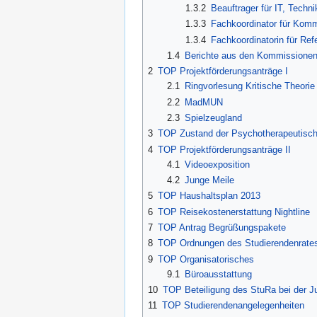
1.3.2
Beauftrager für IT, Techni
1.3.3
Fachkoordinator für Komm
1.3.4
Fachkoordinatorin für Ref
1.4
Berichte aus den Kommissione
2
TOP Projektförderungsanträge I
2.1
Ringvorlesung Kritische Theorie
2.2
MadMUN
2.3
Spielzeugland
3
TOP Zustand der Psychotherapeutisch
4
TOP Projektförderungsanträge II
4.1
Videoexposition
4.2
Junge Meile
5
TOP Haushaltsplan 2013
6
TOP Reisekostenerstattung Nightline
7
TOP Antrag Begrüßungspakete
8
TOP Ordnungen des Studierendenrate
9
TOP Organisatorisches
9.1
Büroausstattung
10
TOP Beteiligung des StuRa bei der J
11
TOP Studierendenangelegenheiten