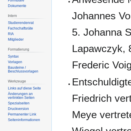
Formulare
Dokumente
Johannes Voß
Intern
Studierendenrat
Fachschaftsräte
5. Johanna St
RIA
Mitglieder
Lapawczyk, 8
Formatierung
Syntax
Frederic Voig
Vorlagen
Bausteine /
Beschlussvorlagen
Entschuldigte
Werkzeuge
Links auf diese Seite
Änderungen an
Friedrich ve
verlinkten Seiten
Spezialseiten
Druckversion
Meye vertret
Permanenter Link
Seiten­­informationen
Wiegel vertr