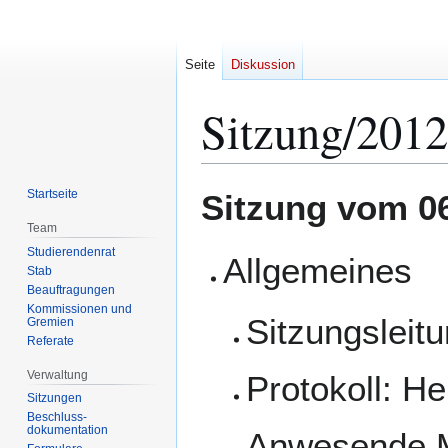
Seite
Diskussion
Sitzung/2012
Zur
Zur
Startseite
Sitzung vom 0
Navigation
Suche
Team
springen
springen
Studierendenrat
Allgemeines
Stab
Beauftragungen
Kommissionen und
Sitzungsleitu
Gremien
Referate
Verwaltung
Protokoll: H
Sitzungen
Beschluss-
dokumentation
Anwesende Mi