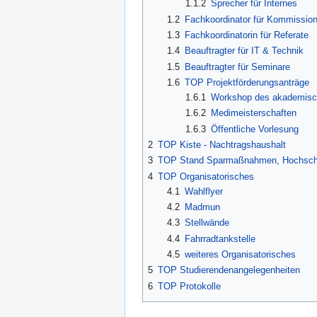
1.1.2
Sprecher für Internes
1.2
Fachkoordinator für Kommission
1.3
Fachkoordinatorin für Referate
1.4
Beauftragter für IT & Technik
1.5
Beauftragter für Seminare
1.6
TOP Projektförderungsanträge
1.6.1
Workshop des akademisc
1.6.2
Medimeisterschaften
1.6.3
Öffentliche Vorlesung
2
TOP Kiste - Nachtragshaushalt
3
TOP Stand Sparmaßnahmen, Hochschu
4
TOP Organisatorisches
4.1
Wahlflyer
4.2
Madmun
4.3
Stellwände
4.4
Fahrradtankstelle
4.5
weiteres Organisatorisches
5
TOP Studierendenangelegenheiten
6
TOP Protokolle