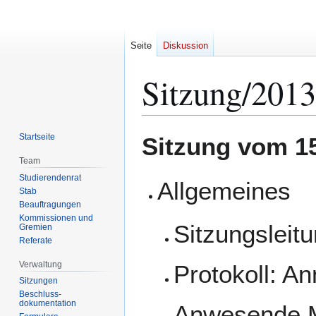
Seite
Diskussion
Sitzung/2013
Zur
Zur
Startseite
Sitzung vom 1
Navigation
Suche
Team
springen
springen
Studierendenrat
Allgemeines
Stab
Beauftragungen
Kommissionen und
Sitzungsleit
Gremien
Referate
Verwaltung
Protokoll: A
Sitzungen
Beschluss-
dokumentation
Anwesende Mi