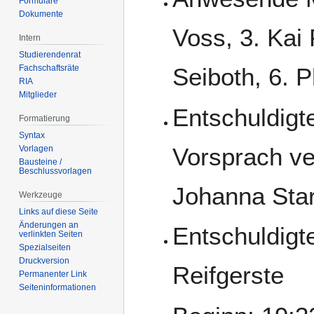
Formulare
Dokumente
Voss, 3. Kai 
Intern
Studierendenrat
Fachschaftsräte
Seiboth, 6. P
RIA
Mitglieder
Entschuldigte
Formatierung
Syntax
Vorsprach ver
Vorlagen
Bausteine /
Beschlussvorlagen
Johanna Star
Werkzeuge
Links auf diese Seite
Änderungen an
Entschuldigte
verlinkten Seiten
Spezialseiten
Druckversion
Reifgerste
Permanenter Link
Seiten­­informationen