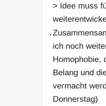
> Idee muss f
weiterentwick
Zusammensamm
ich noch weit
Homophobie, d
Belang und di
vermacht werd
Donnerstag)