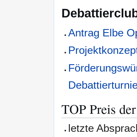
Debattierclu
Antrag Elbe O
Projektkonzep
Förderungswür
Debattierturni
TOP Preis der
letzte Abspra