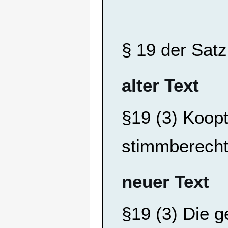
§ 19 der Satz
alter Text
§19 (3) Koopti
stimmberechti
neuer Text
§19 (3) Die g