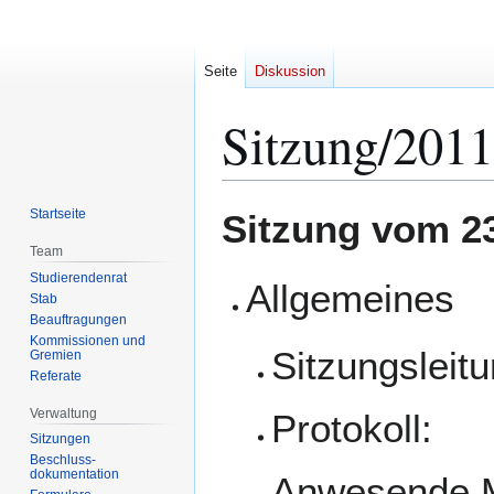
Seite
Diskussion
Sitzung/2011
Zur
Zur
Startseite
Sitzung vom 23
Navigation
Suche
Team
springen
springen
Studierendenrat
Allgemeines
Stab
Beauftragungen
Kommissionen und
Sitzungsleitu
Gremien
Referate
Verwaltung
Protokoll:
Sitzungen
Beschluss-
dokumentation
Anwesende Mi