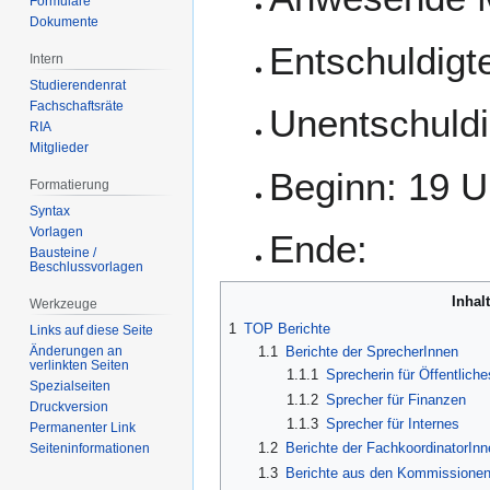
Formulare
Dokumente
Entschuldigte
Intern
Studierendenrat
Fachschaftsräte
Unentschuldi
RIA
Mitglieder
Beginn: 19 U
Formatierung
Syntax
Vorlagen
Ende:
Bausteine /
Beschlussvorlagen
Inhal
Werkzeuge
1
TOP Berichte
Links auf diese Seite
Änderungen an
1.1
Berichte der SprecherInnen
verlinkten Seiten
1.1.1
Sprecherin für Öffentliche
Spezialseiten
1.1.2
Sprecher für Finanzen
Druckversion
1.1.3
Sprecher für Internes
Permanenter Link
1.2
Berichte der FachkoordinatorInn
Seiten­­informationen
1.3
Berichte aus den Kommissione