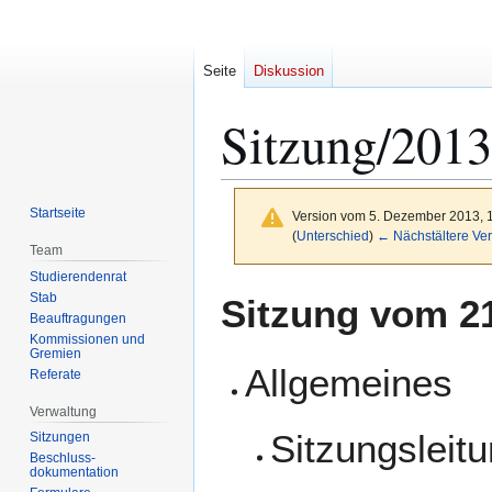
Seite
Diskussion
Sitzung/2013
Startseite
Version vom 5. Dezember 2013, 
(
Unterschied
)
← Nächstältere Ver
Team
Studierendenrat
Zur
Zur
Stab
Sitzung vom 21
Navigation
Suche
Beauftragungen
Kommissionen und
springen
springen
Gremien
Allgemeines
Referate
Verwaltung
Sitzungsleit
Sitzungen
Beschluss-
dokumentation