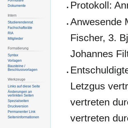
Formulare
Protokoll: A
Dokumente
Intern
Anwesende Mi
Studierendenrat
Fachschaftsräte
RIA
Fischer, 3. B
Mitglieder
Formatierung
Johannes Fil
Syntax
Vorlagen
Bausteine /
Entschuldigte
Beschlussvorlagen
Werkzeuge
Letzgus vertr
Links auf diese Seite
Änderungen an
verlinkten Seiten
vertreten du
Spezialseiten
Druckversion
Permanenter Link
vertreten dur
Seiten­­informationen