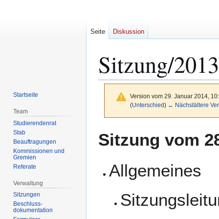
Seite
Diskussion
Sitzung/2013
Startseite
Version vom 29. Januar 2014, 10
(
Unterschied
)
← Nächstältere Ver
Team
Studierendenrat
Zur
Zur
Stab
Sitzung vom 28
Navigation
Suche
Beauftragungen
Kommissionen und
springen
springen
Gremien
Allgemeines
Referate
Verwaltung
Sitzungsleit
Sitzungen
Beschluss-
dokumentation