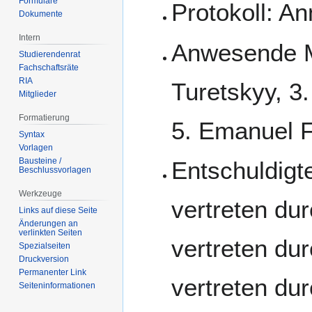
Formulare
Protokoll: A
Dokumente
Intern
Anwesende Mi
Studierendenrat
Fachschaftsräte
RIA
Turetskyy, 3
Mitglieder
Formatierung
5. Emanuel Fi
Syntax
Vorlagen
Bausteine /
Entschuldigt
Beschlussvorlagen
Werkzeuge
vertreten dur
Links auf diese Seite
Änderungen an
verlinkten Seiten
vertreten du
Spezialseiten
Druckversion
Permanenter Link
vertreten du
Seiten­­informationen